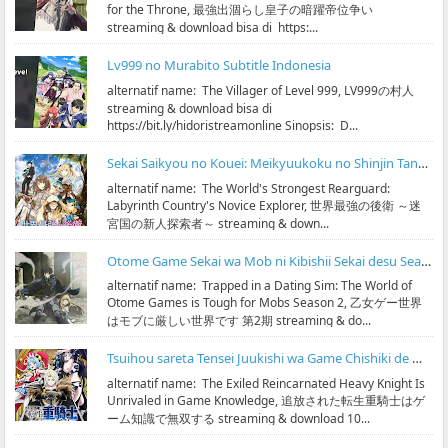
for the Throne, 最強出涸らし皇子の暗躍帝位争い
streaming & download bisa di https:...
Lv999 no Murabito Subtitle Indonesia
alternatif name: The Villager of Level 999, LV999の村人
streaming & download bisa di
https://bit.ly/hidoristreamonline Sinopsis: D...
Sekai Saikyou no Kouei: Meikyuukoku no Shinjin Tansakusha Subtitle Indonesia
alternatif name: The World's Strongest Rearguard:
Labyrinth Country's Novice Explorer, 世界最強の後衛 ～迷
宮国の新人探索者～ streaming & down...
Otome Game Sekai wa Mob ni Kibishii Sekai desu Season 2 Subtitle Indonesia
alternatif name: Trapped in a Dating Sim: The World of
Otome Games is Tough for Mobs Season 2, 乙女ゲー世界
はモブに厳しい世界です 第2期 streaming & do...
Tsuihou sareta Tensei Juukishi wa Game Chishiki de Musou suru Subtitle Indonesia
alternatif name: The Exiled Reincarnated Heavy Knight Is
Unrivaled in Game Knowledge, 追放された転生重騎士はゲ
ーム知識で無双する streaming & download 10...