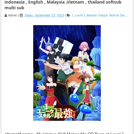
indonesia , English , Malaysia ,Vietnam , thailand softsub
multi sub
Admin
|
Sabtu, September 23, 2023
|
L
Level 1 dakedo Unique Skill de Saikyou desu