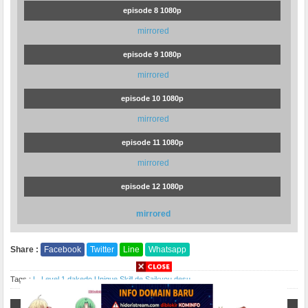
episode 8 1080p
mirrored
episode 9 1080p
mirrored
episode 10 1080p
mirrored
episode 11 1080p
mirrored
episode 12 1080p
mirrored
Share :
Facebook
Twitter
Line
Whatsapp
Tags :
L
,
Level 1 dakedo Unique Skill de Saikyou desu
,