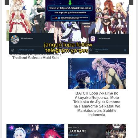
Related Post
BATCH Lv1 Maou to One
Lv999 no Murabito Subtitle
Room Yuusha subtitle
Indonesia
indonesia , English ,Vietnam ,
Thailand Softsub Multi Sub
BATCH Loop 7-kaime no
Akuyaku Reijou wa, Moto
Tekikoku de Jiyuu Kimama
na Hanayome Seikatsu wo
Mankitsu suru Subtitle
Indonesia