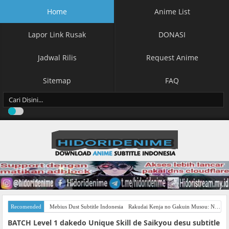
Home
Anime List
Lapor Link Rusak
DONASI
Jadwal Rilis
Request Anime
Sitemap
FAQ
Recomended
Mebius Dust Subtitle Indonesia
Rakudai Kenja no Gakuin Musou: Nidome no Tensei, S-Rank Cheat Majutsushi Boukenroku Subtitle Indonesia
BATCH Level 1 dakedo Unique Skill de Saikyou desu subtitle