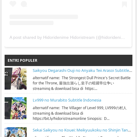
A post shared by Hidoridenime Hidoristream (@hidoridenime)
ENTRI POPULER
Saikyou Degarashi Ouji no Anyaku Teii Arasoi Subtitle Indonesia
alternatif name: The Strongest Dull Prince's Secret Battle
for the Throne, 最強出涸らし皇子の暗躍帝位争い
streaming & download bisa di https:...
Lv999 no Murabito Subtitle Indonesia
alternatif name: The Villager of Level 999, LV999の村人
streaming & download bisa di
https://bit.ly/hidoristreamonline Sinopsis: D...
Sekai Saikyou no Kouei: Meikyuukoku no Shinjin Tansakusha Subtitle Indonesia