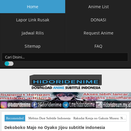
Home
Anime List
Lapor Link Rusak
DONASI
Jadwal Rilis
Request Anime
Sitemap
FAQ
Recomended
Mebius Dust Subtitle Indonesia
Rakudai Kenja no Gakuin Musou: Nidome no Tensei, S-Rank Cheat Majutsushi Boukenroku Subtitle Indonesia
Dekoboko Majo no Oyako Jijou subtitle indonesia