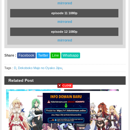
mirrored
episode 11 1080p
mirrored
episode 12 1080p
mirrored
Share :
Facebook
Twitter
Line
Whatsapp
Tags :
D
,
Dekoboko Majo no Oyako Jijou
,
Related Post
BATCH Douse Koishite
Douse Koishite Shimaunda
Shimaunda Subtitle
Season 2 Subtitle Indonesia