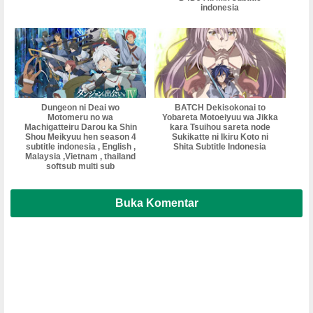
indonesia
Dungeon ni Deai wo
BATCH Dekisokonai to
Motomeru no wa
Yobareta Motoeiyuu wa Jikka
Machigatteiru Darou ka Shin
kara Tsuihou sareta node
Shou Meikyuu hen season 4
Sukikatte ni Ikiru Koto ni
subtitle indonesia , English ,
Shita Subtitle Indonesia
Malaysia ,Vietnam , thailand
softsub multi sub
Buka Komentar