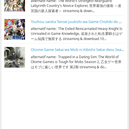
alternatif name: The World's Strongest Rearguard:
Labyrinth Country's Novice Explorer, 世界最強の後衛 ～迷
宮国の新人探索者～ streaming & down...
Tsuihou sareta Tensei Juukishi wa Game Chishiki de Musou suru Subtitle Indonesia
alternatif name: The Exiled Reincarnated Heavy Knight Is
Unrivaled in Game Knowledge, 追放された転生重騎士はゲ
ーム知識で無双する streaming & download 10...
Otome Game Sekai wa Mob ni Kibishii Sekai desu Season 2 Subtitle Indonesia
alternatif name: Trapped in a Dating Sim: The World of
Otome Games is Tough for Mobs Season 2, 乙女ゲー世界
はモブに厳しい世界です 第2期 streaming & do...