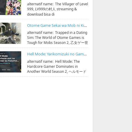
alternatif name: The Villager of Level
999, LV999の村人 streaming &
download bisa di
https://bit.ly/hidoristreamonline
Sinopsis: D...
Otome Game Sekai wa Mob ni Kibishii Sekai desu Season 2 Subtitle Indonesia
alternatif name: Trapped in a Dating
Sim: The World of Otome Games is
Tough for Mobs Season 2, 乙女ゲー世
界はモブに厳しい世界です 第2期
streaming & do...
Hell Mode: Yarikomizuki no Gamer wa Hai Settei no Isekai de Musou suru Season 2 Subtitle Indonesia
alternatif name: Hell Mode: The
Hardcore Gamer Dominates in
Another World Season 2, ヘルモード
～やり込み好きのゲーマーは廃設定の
異世界で無双する～ 2 streaming & ...