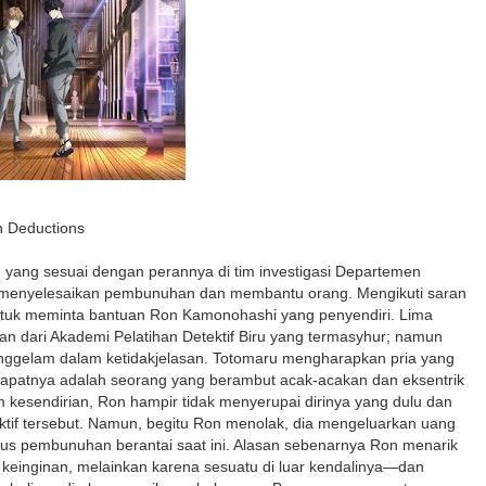
 Deductions
n yang sesuai dengan perannya di tim investigasi Departemen
gin menyelesaikan pembunuhan dan membantu orang. Mengikuti saran
untuk meminta bantuan Ron Kamonohashi yang penyendiri. Lima
ikan dari Akademi Pelatihan Detektif Biru yang termasyhur; namun
 tenggelam dalam ketidakjelasan. Totomaru mengharapkan pria yang
apatnya adalah seorang yang berambut acak-acakan dan eksentrik
 kesendirian, Ron hampir tidak menyerupai dirinya yang dulu dan
tif tersebut. Namun, begitu Ron menolak, dia mengeluarkan uang
asus pembunuhan berantai saat ini. Alasan sebenarnya Ron menarik
a keinginan, melainkan karena sesuatu di luar kendalinya—dan