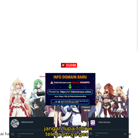
ai handphone silahkan download aplikasi mx player untuk memutar