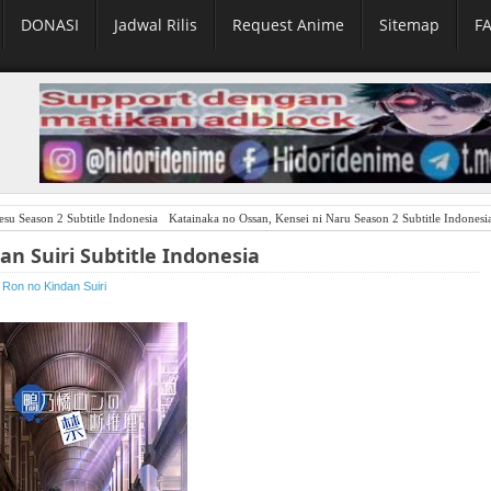
DONASI
Jadwal Rilis
Request Anime
Sitemap
F
su Season 2 Subtitle Indonesia
Katainaka no Ossan, Kensei ni Naru Season 2 Subtitle Indonesi
 Suiri Subtitle Indonesia
Ron no Kindan Suiri