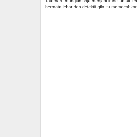
Totomaru mungkin saja menjadi kunci untuk k
bermata lebar dan detektif gila itu memecahk