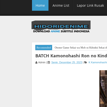
Home
Anime List
Lapor Link Rusak
Recomended
Otome Game Sekai wa Mob ni Kibishii Sekai de
BATCH Kamonohashi Ron no Kindan
Admin
|
Senin, Desember 25, 2023
|
K
Kamonohashi 