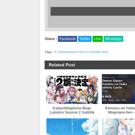
Share :
Facebook
Twitter
Line
Whatsapp
Tags :
K
,
Kamonohashi Ron no Kindan Suiri
,
Related Post
Kabushikigaisha Magi-
Kimetsu no Yaiba
Lumière Season 2 Subtitle
Mugenjou-hen 
Indonesia
Sairai Subtitle 