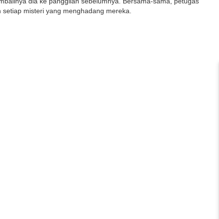
embalinya dia ke panggilan sebelumnya. Bersama-sama, petugas
an setiap misteri yang menghadang mereka.