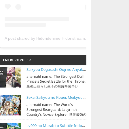
A post shared by Hidoridenime Hidoristream (@hidoridenime)
ENTRI POPULER
Saikyou Degarashi Ouji no Anyaku Teii Arasoi Subtitle Indonesia
alternatif name: The Strongest Dull
Prince's Secret Battle for the Throne,
最強出涸らし皇子の暗躍帝位争い
streaming & download bisa di
https:...
Sekai Saikyou no Kouei: Meikyuukoku no Shinjin Tansakusha Subtitle Indonesia
alternatif name: The World's
Strongest Rearguard: Labyrinth
Country's Novice Explorer, 世界最強の
後衛 ～迷宮国の新人探索者～
streaming & down...
Lv999 no Murabito Subtitle Indonesia