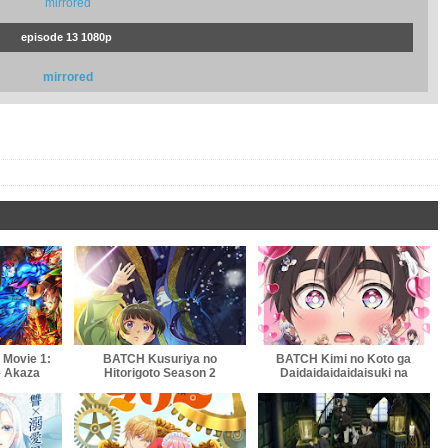
mirrored
episode 13 1080p
mirrored
 Movie 1:
BATCH Kusuriya no
BATCH Kimi no Koto ga
– Akaza
Hitorigoto Season 2
Daidaidaidaidaisuki na
Indonesia
Subtitle Indonesia
100-nin no Kanojo Season
2 Subtitle Indonesia