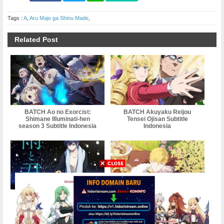
Tags :
A
,
Aru Majo ga Shinu Made
,
Related Post
BATCH Ao no Exorcist:
BATCH Akuyaku Reijou
Shimane Illuminati-hen
Tensei Ojisan Subtitle
season 3 Subtitle Indonesia
Indonesia
Ame to Kimi to Subtitle
Aru Hi, Ohimesama ni Natte
Indonesia
shimatta Ken ni Tsuite
Subtitle Indonesia