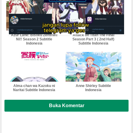
Azur Lane: Bisoku Zenshin!
Attack on Titan The Final
Ni!! Season 2 Subtitle
Season Part 3 ( 2nd Half)
Indonesia
Subtitle Indonesia
Alma-chan wa Kazoku ni
Anne Shirley Subtitle
Naritai Subtitle Indonesia
Indonesia
Buka Komentar