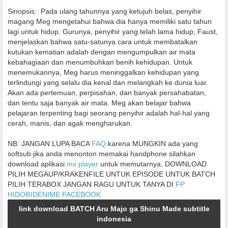
Sinopsis:
Pada ulang tahunnya yang ketujuh belas, penyihir
magang Meg mengetahui bahwa dia hanya memiliki satu tahun
lagi untuk hidup. Gurunya, penyihir yang telah lama hidup, Faust,
menjelaskan bahwa satu-satunya cara untuk membatalkan
kutukan kematian adalah dengan mengumpulkan air mata
kebahagiaan dan menumbuhkan benih kehidupan. Untuk
menemukannya, Meg harus meninggalkan kehidupan yang
terlindungi yang selalu dia kenal dan melangkah ke dunia luar.
Akan ada pertemuan, perpisahan, dan banyak persahabatan,
dan tentu saja banyak air mata. Meg akan belajar bahwa
pelajaran terpenting bagi seorang penyihir adalah hal-hal yang
cerah, manis, dan agak mengharukan.
NB: JANGAN LUPA BACA
FAQ
karena MUNGKIN ada yang
softsub jika anda menonton memakai handphone silahkan
download aplikasi
mx player
untuk memutarnya, DOWNLOAD
PILIH MEGAUP/KRAKENFILE UNTUK EPISODE UNTUK BATCH
PILIH TERABOX JANGAN RAGU UNTUK TANYA DI
FP
HIDORIDENIME FACEBOOK
link download BATCH Aru Majo ga Shinu Made subtitle
indonesia