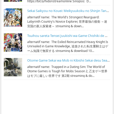
https://bit.ly/hidoristreamonline Sinopsis: D...
Sekai Saikyou no Kouei: Meikyuukoku no Shinjin Tansakusha Subtitle Indonesia
alternatif name: The World's Strongest Rearguard:
Labyrinth Country's Novice Explorer, 世界最強の後衛 ～迷
宮国の新人探索者～ streaming & down...
Tsuihou sareta Tensei Juukishi wa Game Chishiki de Musou suru Subtitle Indonesia
alternatif name: The Exiled Reincarnated Heavy Knight Is
Unrivaled in Game Knowledge, 追放された転生重騎士はゲ
ーム知識で無双する streaming & download 10...
Otome Game Sekai wa Mob ni Kibishii Sekai desu Season 2 Subtitle Indonesia
alternatif name: Trapped in a Dating Sim: The World of
Otome Games is Tough for Mobs Season 2, 乙女ゲー世界
はモブに厳しい世界です 第2期 streaming & do...