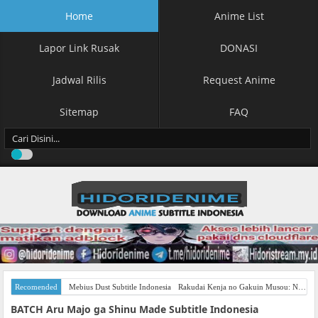
Home
Anime List
Lapor Link Rusak
DONASI
Jadwal Rilis
Request Anime
Sitemap
FAQ
Recomended
Mebius Dust Subtitle Indonesia
Rakudai Kenja no Gakuin Musou: Nidome no Tensei, S-Rank Cheat Majutsushi Boukenroku Subtitle Indonesia
BATCH Aru Majo ga Shinu Made Subtitle Indonesia