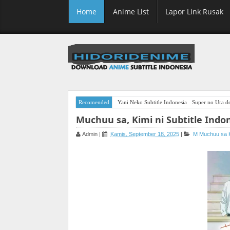
Home
Anime List
Lapor Link Rusak
Recomended
Yani Neko Subtitle Indonesia
Super no Ura de
Muchuu sa, Kimi ni Subtitle Indo
Admin
|
Kamis, September 18, 2025
|
M
Muchuu sa K