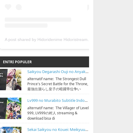
A post shared by Hidoridenime Hidoristream (@hidoridenime)
ENTRI POPULER
Saikyou Degarashi Ouji no Anyaku Teii Arasoi Subtitle Indonesia
alternatif name: The Strongest Dull
Prince's Secret Battle for the Throne,
最強出涸らし皇子の暗躍帝位争い
streaming & download bisa di
https:...
Lv999 no Murabito Subtitle Indonesia
alternatif name: The Villager of Level
999, LV999の村人 streaming &
download bisa di
https://bit.ly/hidoristreamonline
Sinopsis: D...
Sekai Saikyou no Kouei: Meikyuukoku no Shinjin Tansakusha Subtitle Indonesia