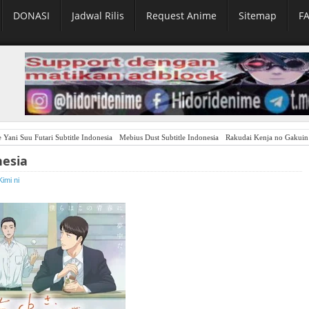
DONASI
Jadwal Rilis
Request Anime
Sitemap
F
 Yani Suu Futari Subtitle Indonesia
Mebius Dust Subtitle Indonesia
Rakudai Kenja no Gakuin Musou:
nesia
imi ni