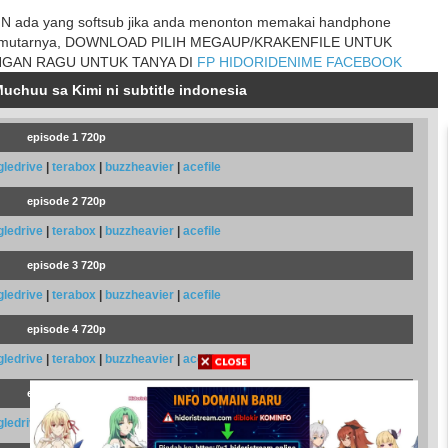
 ada yang softsub jika anda menonton memakai handphone
mutarnya, DOWNLOAD PILIH MEGAUP/KRAKENFILE UNTUK
NGAN RAGU UNTUK TANYA DI
FP HIDORIDENIME FACEBOOK
uchuu sa Kimi ni subtitle indonesia
episode 1 720p
gledrive
|
terabox
|
buzzheavier
|
acefile
episode 2 720p
gledrive
|
terabox
|
buzzheavier
|
acefile
episode 3 720p
gledrive
|
terabox
|
buzzheavier
|
acefile
episode 4 720p
gledrive
|
terabox
|
buzzheavier
|
acefile
episode 4 720p
gledrive
|
terabox
|
buzzheavier
|
acefile