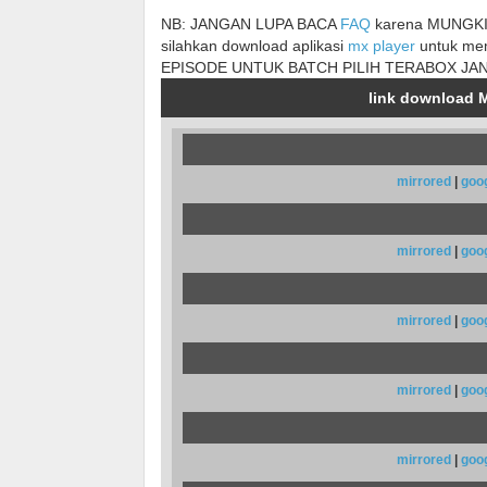
NB: JANGAN LUPA BACA
FAQ
karena MUNGKIN
silahkan download aplikasi
mx player
untuk me
EPISODE UNTUK BATCH PILIH TERABOX JA
link download M
mirrored
|
goo
mirrored
|
goo
mirrored
|
goo
mirrored
|
goo
mirrored
|
goo