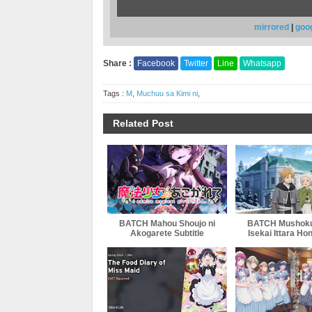
mirrored
|
goo
Share :
Facebook
Twitter
Line
Whatsapp
Tags :
M
,
Muchuu sa Kimi ni
,
Related Post
BATCH Mahou Shoujo ni
BATCH Mushoku
Akogarete Subtitle
Isekai Ittara Ho
Indonesia
Season 2 Part 2 
Indonesi