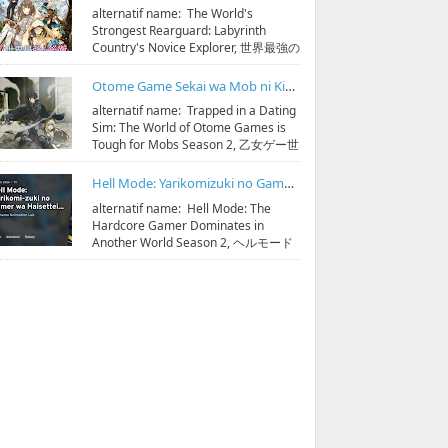
alternatif name: The World's
Strongest Rearguard: Labyrinth
Country's Novice Explorer, 世界最強の
後衛 ～迷宮国の新人探索者～
streaming & down...
Otome Game Sekai wa Mob ni Kibishii Sekai desu Season 2 Subtitle Indonesia
alternatif name: Trapped in a Dating
Sim: The World of Otome Games is
Tough for Mobs Season 2, 乙女ゲー世
界はモブに厳しい世界です 第2期
streaming & do...
Hell Mode: Yarikomizuki no Gamer wa Hai Settei no Isekai de Musou suru Season 2 Subtitle Indonesia
alternatif name: Hell Mode: The
Hardcore Gamer Dominates in
Another World Season 2, ヘルモード
～やり込み好きのゲーマーは廃設定の
異世界で無双する～ 2 streaming & ...