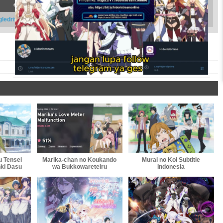
episode 5 720p
gledrive
|
terabox
|
buzzheavier
|
acefile
 Tensei
Marika-chan no Koukando
Murai no Koi Subtitle
nki Dasu
wa Bukkowareteiru
Indonesia
Subtitle
Subtitle Indonesia
a