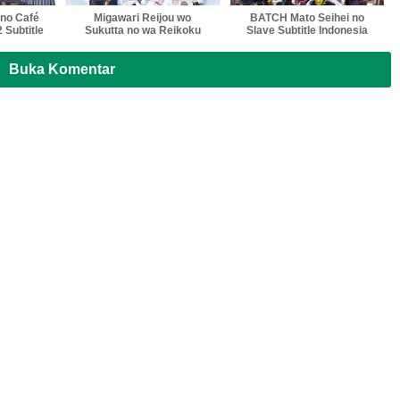
no Café
Migawari Reijou wo
BATCH Mato Seihei no
 Subtitle
Sukutta no wa Reikoku
Slave Subtitle Indonesia
a
Mujihi na Koori no Ouji no
Ai deshita Subtitle
Indonesia
Buka Komentar