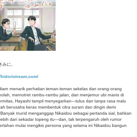
さ、きみに。
//hidoristream.com/
-diam menarik perhatian teman-teman sekelas dan orang-orang
kolah, memotret rambu-rambu jalan, dan menjemur ubi manis di
formitas, Hayashi tampil menyegarkan—tulus dan tanpa rasa malu
 telah berusaha keras membentuk citra suram dan dingin demi
. Banyak murid menganggap Nikaidou sebagai pertanda sial, bahkan
bih dari sekadar topeng itu—dan, tak terpengaruh oleh rumor
perlahan mulai mengikis persona yang selama ini Nikaidou bangun