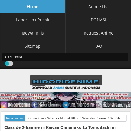
Home
Anime List
Lapor Link Rusak
DONASI
Jadwal Rilis
Request Anime
Sitemap
FAQ
Recomended
Otome Game Sekai wa Mob ni Kibishii Sekai desu Season 2 Subtitle Indonesia
Class de 2-banme ni Kawaii Onnanoko to Tomodachi ni