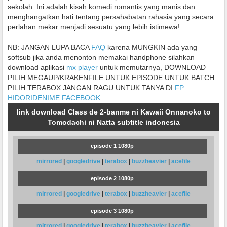
sekolah. Ini adalah kisah komedi romantis yang manis dan
menghangatkan hati tentang persahabatan rahasia yang secara
perlahan mekar menjadi sesuatu yang lebih istimewa!
NB: JANGAN LUPA BACA
FAQ
karena MUNGKIN ada yang
softsub jika anda menonton memakai handphone silahkan
download aplikasi
mx player
untuk memutarnya, DOWNLOAD
PILIH MEGAUP/KRAKENFILE UNTUK EPISODE UNTUK BATCH
PILIH TERABOX JANGAN RAGU UNTUK TANYA DI
FP
HIDORIDENIME FACEBOOK
link download Class de 2-banme ni Kawaii Onnanoko to
Tomodachi ni Natta subtitle indonesia
episode 1 1080p
mirrored
|
googledrive
|
terabox
|
buzzheavier
|
acefile
episode 2 1080p
mirrored
|
googledrive
|
terabox
|
buzzheavier
|
acefile
episode 3 1080p
mirrored
|
googledrive
|
terabox
|
buzzheavier
|
acefile