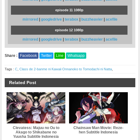
episode 11 1080p
mirrored
|
googledrive
|
terabox
|
buzzheavier
|
acefile
episode 12 1080p
mirrored
|
googledrive
|
terabox
|
buzzheavier
|
acefile
Share :
Facebook
Twitter
Line
Whatsapp
Tags :
C
,
Class de 2-banme ni Kawaii Onnanoko to Tomodachi ni Natta
,
Related Post
Clevatess: Majuu no Ou to
Chainsaw Man Movie: Reze-
Akago to Shikabane no
hen Subtitle Indonesia
Yuusha Subtitle Indonesia