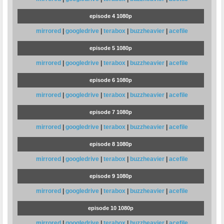
episode 4 1080p
mirrored
|
googledrive
|
terabox
|
buzzheavier
|
acefile
episode 5 1080p
mirrored
|
googledrive
|
terabox
|
buzzheavier
|
acefile
episode 6 1080p
mirrored
|
googledrive
|
terabox
|
buzzheavier
|
acefile
episode 7 1080p
mirrored
|
googledrive
|
terabox
|
buzzheavier
|
acefile
episode 8 1080p
mirrored
|
googledrive
|
terabox
|
buzzheavier
|
acefile
episode 9 1080p
mirrored
|
googledrive
|
terabox
|
buzzheavier
|
acefile
episode 10 1080p
mirrored
|
googledrive
|
terabox
|
buzzheavier
|
acefile