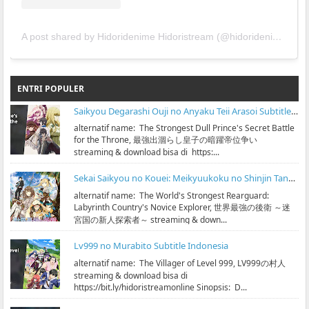
A post shared by Hidoridenime Hidoristream (@hidoridenime)
ENTRI POPULER
Saikyou Degarashi Ouji no Anyaku Teii Arasoi Subtitle Indonesia
alternatif name: The Strongest Dull Prince's Secret Battle
for the Throne, 最強出涸らし皇子の暗躍帝位争い
streaming & download bisa di https:...
Sekai Saikyou no Kouei: Meikyuukoku no Shinjin Tansakusha Subtitle Indonesia
alternatif name: The World's Strongest Rearguard:
Labyrinth Country's Novice Explorer, 世界最強の後衛 ～迷
宮国の新人探索者～ streaming & down...
Lv999 no Murabito Subtitle Indonesia
alternatif name: The Villager of Level 999, LV999の村人
streaming & download bisa di
https://bit.ly/hidoristreamonline Sinopsis: D...