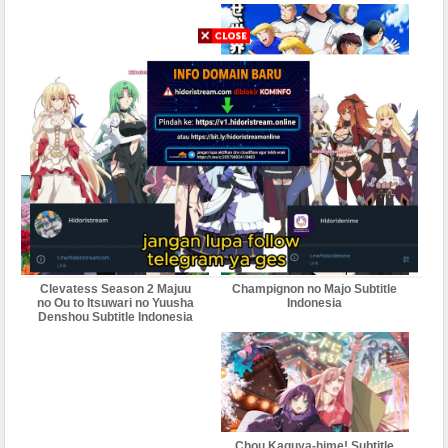
Captain Tsubasa Season 2:
Junior Youth-hen subtitle
indonesia
Clevatess Season 2 Majuu
Champignon no Majo Subtitle
no Ou to Itsuwari no Yuusha
Indonesia
Denshou Subtitle Indonesia
Chou Kaguya-hime! Subtitle