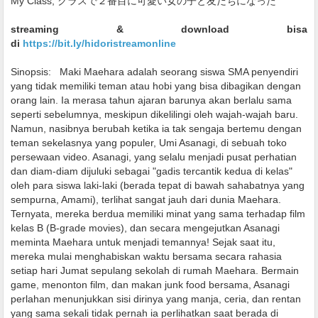
My Class, クラスで２番目に可愛い女の子と友だちになった
streaming & download bisa
di
https://bit.ly/hidoristreamonline
Sinopsis:
Maki Maehara adalah seorang siswa SMA penyendiri
yang tidak memiliki teman atau hobi yang bisa dibagikan dengan
orang lain. Ia merasa tahun ajaran barunya akan berlalu sama
seperti sebelumnya, meskipun dikelilingi oleh wajah-wajah baru.
Namun, nasibnya berubah ketika ia tak sengaja bertemu dengan
teman sekelasnya yang populer, Umi Asanagi, di sebuah toko
persewaan video. Asanagi, yang selalu menjadi pusat perhatian
dan diam-diam dijuluki sebagai "gadis tercantik kedua di kelas"
oleh para siswa laki-laki (berada tepat di bawah sahabatnya yang
sempurna, Amami), terlihat sangat jauh dari dunia Maehara.
Ternyata, mereka berdua memiliki minat yang sama terhadap film
kelas B (B-grade movies), dan secara mengejutkan Asanagi
meminta Maehara untuk menjadi temannya! Sejak saat itu,
mereka mulai menghabiskan waktu bersama secara rahasia
setiap hari Jumat sepulang sekolah di rumah Maehara. Bermain
game, menonton film, dan makan junk food bersama, Asanagi
perlahan menunjukkan sisi dirinya yang manja, ceria, dan rentan
yang sama sekali tidak pernah ia perlihatkan saat berada di