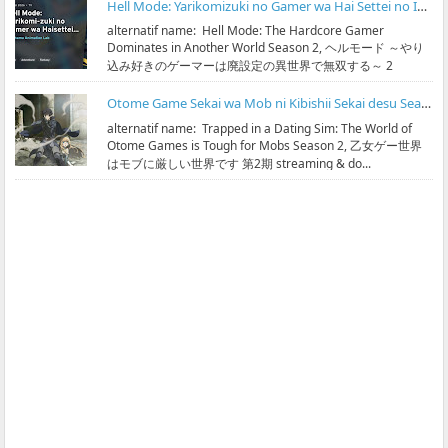
Hell Mode: Yarikomizuki no Gamer wa Hai Settei no Isekai de Musou suru Season 2 Subtitle Indonesia
alternatif name: Hell Mode: The Hardcore Gamer
Dominates in Another World Season 2, ヘルモード ～やり
込み好きのゲーマーは廃設定の異世界で無双する～ 2
streaming & ...
Otome Game Sekai wa Mob ni Kibishii Sekai desu Season 2 Subtitle Indonesia
alternatif name: Trapped in a Dating Sim: The World of
Otome Games is Tough for Mobs Season 2, 乙女ゲー世界
はモブに厳しい世界です 第2期 streaming & do...