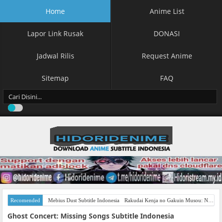
Home
Anime List
Lapor Link Rusak
DONASI
Jadwal Rilis
Request Anime
Sitemap
FAQ
Recomended
Mebius Dust Subtitle Indonesia
Rakudai Kenja no Gakuin Musou: Nidome no Tensei, S-Rank Cheat Majutsushi Boukenroku Subtitle Indonesia
Ghost Concert: Missing Songs Subtitle Indonesia