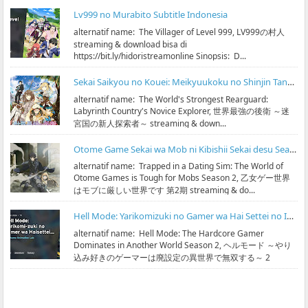
Lv999 no Murabito Subtitle Indonesia
alternatif name: The Villager of Level 999, LV999の村人
streaming & download bisa di
https://bit.ly/hidoristreamonline Sinopsis: D...
Sekai Saikyou no Kouei: Meikyuukoku no Shinjin Tansakusha Subtitle Indonesia
alternatif name: The World's Strongest Rearguard:
Labyrinth Country's Novice Explorer, 世界最強の後衛 ～迷
宮国の新人探索者～ streaming & down...
Otome Game Sekai wa Mob ni Kibishii Sekai desu Season 2 Subtitle Indonesia
alternatif name: Trapped in a Dating Sim: The World of
Otome Games is Tough for Mobs Season 2, 乙女ゲー世界
はモブに厳しい世界です 第2期 streaming & do...
Hell Mode: Yarikomizuki no Gamer wa Hai Settei no Isekai de Musou suru Season 2 Subtitle Indonesia
alternatif name: Hell Mode: The Hardcore Gamer
Dominates in Another World Season 2, ヘルモード ～やり
込み好きのゲーマーは廃設定の異世界で無双する～ 2
streaming & ...