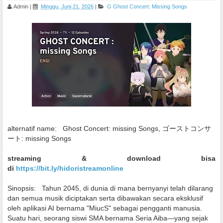
Admin
|
Minggu, Juni 21, 2026
|
G
Ghost Concert: Missing Songs
alternatif name:
Ghost Concert: missing Songs, ゴーストコンサ
ート: missing Songs
streaming & download bisa
di
https://bit.ly/hidoristreamonline
Sinopsis:
Tahun 2045, di dunia di mana bernyanyi telah dilarang
dan semua musik diciptakan serta dibawakan secara eksklusif
oleh aplikasi AI bernama "MiucS" sebagai pengganti manusia.
Suatu hari, seorang siswi SMA bernama Seria Aiba—yang sejak