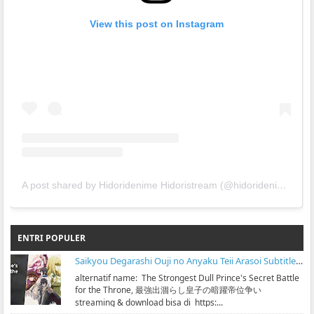
View this post on Instagram
A post shared by Hidoridenime Hidoristream (@hidoridenime)
ENTRI POPULER
Saikyou Degarashi Ouji no Anyaku Teii Arasoi Subtitle Indonesia
alternatif name: The Strongest Dull Prince's Secret Battle
for the Throne, 最強出涸らし皇子の暗躍帝位争い
streaming & download bisa di https:...