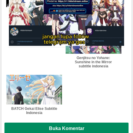
BATCH Guilty Gear Strive:
Goumon Baito-kun no
Dual Rulers Subtitle
Nichijou Subtitle Indonesia
Indonesia
Genjitsu no Yohane:
Sunshine in the Mirror
subtitle indonesia
BATCH Gekai Elise Subtitle
Indonesia
Buka Komentar