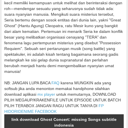
kecil memiliki kemampuan untuk melihat dan berinteraksi dengan
roh—mendengar sesuatu yang seharusnya sudah tidak ada:
suara nyanyian manusia. Mengikuti suara misterius tersebut,
Seria bertemu dengan sosok entitas dari dunia lain, yakni "Great
Ghost" (Hantu Agung) Cleopatra, ratu Mesir kuno yang bangkit
dari alam kematian. Pertemuan ini menarik Seria ke dalam konflik
besar yang melibatkan organisasi cenayang "TERA" dan
fenomena lagu pertempuran misterius yang disebut "Possession
Requiem". Sebuah seri pertarungan musik (song battle) yang
spektakuler, ini adalah kisah tentang bagaimana seorang gadis
melangkah ke sisi gelap dunia supranatural dan perlahan
berubah menjadi hantu demi mengembalikan nyanyian umat
manusia!
NB: JANGAN LUPA BACA
FAQ
karena MUNGKIN ada yang
softsub jika anda menonton memakai handphone silahkan
download aplikasi
mx player
untuk memutarnya, DOWNLOAD
PILIH MEGAUP/KRAKENFILE UNTUK EPISODE UNTUK BATCH
PILIH TERABOX JANGAN RAGU UNTUK TANYA DI
FP
HIDORIDENIME FACEBOOK
link download Ghost Concert: missing Songs subtitle
indonesia