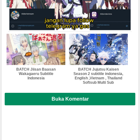
BATCH Jaku-Chara
BATCH Jitsu wa Ore,
Tomozaki-kun season 2
Saikyou deshita? Subtitle
Subtitle Indonesia
Indonesia , English ,Vietnam ,
Thailand Softsub Multi Sub
BATCH Jiisan Baasan
BATCH Jujutsu Kaisen
Wakagaeru Subtitle
Season 2 subtitle indonesia,
Indonesia
English ,Vietnam , Thailand
Softsub Multi Sub
Buka Komentar