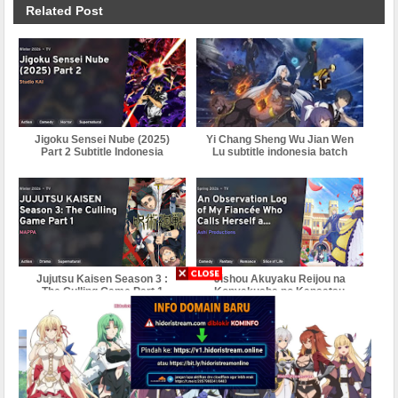
Related Post
Jigoku Sensei Nube (2025)
Yi Chang Sheng Wu Jian Wen
Part 2 Subtitle Indonesia
Lu subtitle indonesia batch
Jujutsu Kaisen Season 3 :
Jishou Akuyaku Reijou na
The Culling Game Part 1
Konyakusha no Kansatsu
Subtitle Indonesia
Kiroku Subtitle Indonesia