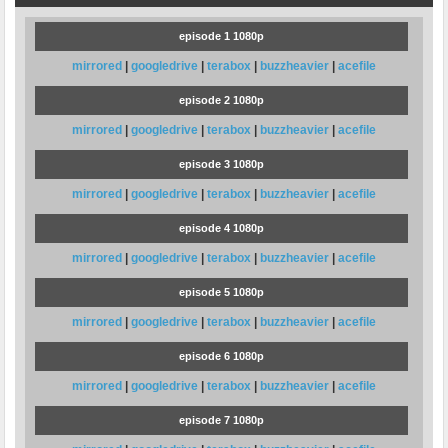
episode 1 1080p
mirrored
|
googledrive
|
terabox
|
buzzheavier
|
acefile
episode 2 1080p
mirrored
|
googledrive
|
terabox
|
buzzheavier
|
acefile
episode 3 1080p
mirrored
|
googledrive
|
terabox
|
buzzheavier
|
acefile
episode 4 1080p
mirrored
|
googledrive
|
terabox
|
buzzheavier
|
acefile
episode 5 1080p
mirrored
|
googledrive
|
terabox
|
buzzheavier
|
acefile
episode 6 1080p
mirrored
|
googledrive
|
terabox
|
buzzheavier
|
acefile
episode 7 1080p