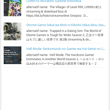
Lv999 no Murabito Subtitle Indonesia
alternatif name: The Villager of Level 999, LV999の村人
streaming & download bisa di
https://bit.ly/hidoristreamonline Sinopsis: D...
Otome Game Sekai wa Mob ni Kibishii Sekai desu Season 2 Subtitle Indonesia
alternatif name: Trapped in a Dating Sim: The World of
Otome Games is Tough for Mobs Season 2, 乙女ゲー世界
はモブに厳しい世界です 第2期 streaming & do...
Hell Mode: Yarikomizuki no Gamer wa Hai Settei no Isekai de Musou suru Season 2 Subtitle Indonesia
alternatif name: Hell Mode: The Hardcore Gamer
Dominates in Another World Season 2, ヘルモード ～やり
込み好きのゲーマーは廃設定の異世界で無双する～ 2
streaming & ...