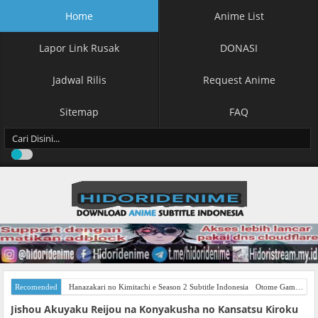
Home
Anime List
Lapor Link Rusak
DONASI
Jadwal Rilis
Request Anime
Sitemap
FAQ
Recomended
Hanazakari no Kimitachi e Season 2 Subtitle Indonesia
Otome Game Sekai wa Mob ni Kibishii Sekai desu Season 2 Subtitle Indonesia
Jishou Akuyaku Reijou na Konyakusha no Kansatsu Kiroku