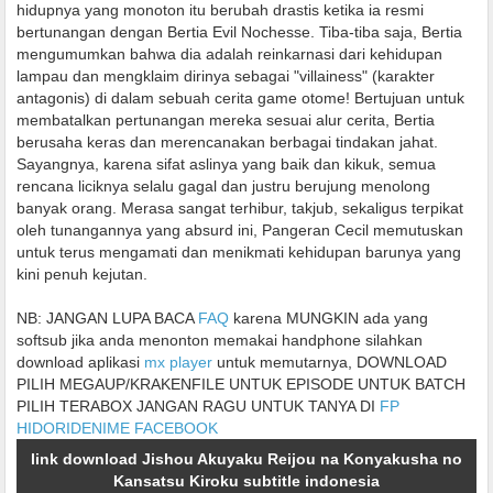
hidupnya yang monoton itu berubah drastis ketika ia resmi
bertunangan dengan Bertia Evil Nochesse. Tiba-tiba saja, Bertia
mengumumkan bahwa dia adalah reinkarnasi dari kehidupan
lampau dan mengklaim dirinya sebagai "villainess" (karakter
antagonis) di dalam sebuah cerita game otome! Bertujuan untuk
membatalkan pertunangan mereka sesuai alur cerita, Bertia
berusaha keras dan merencanakan berbagai tindakan jahat.
Sayangnya, karena sifat aslinya yang baik dan kikuk, semua
rencana liciknya selalu gagal dan justru berujung menolong
banyak orang. Merasa sangat terhibur, takjub, sekaligus terpikat
oleh tunangannya yang absurd ini, Pangeran Cecil memutuskan
untuk terus mengamati dan menikmati kehidupan barunya yang
kini penuh kejutan.
NB: JANGAN LUPA BACA
FAQ
karena MUNGKIN ada yang
softsub jika anda menonton memakai handphone silahkan
download aplikasi
mx player
untuk memutarnya, DOWNLOAD
PILIH MEGAUP/KRAKENFILE UNTUK EPISODE UNTUK BATCH
PILIH TERABOX JANGAN RAGU UNTUK TANYA DI
FP
HIDORIDENIME FACEBOOK
link download Jishou Akuyaku Reijou na Konyakusha no
Kansatsu Kiroku subtitle indonesia