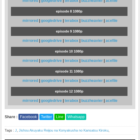
mirrored
|
googledrive
|
terabox
|
buzzheavier
|
acefile
episode 8 1080p
mirrored
|
googledrive
|
terabox
|
buzzheavier
|
acefile
episode 9 1080p
mirrored
|
googledrive
|
terabox
|
buzzheavier
|
acefile
episode 10 1080p
mirrored
|
googledrive
|
terabox
|
buzzheavier
|
acefile
episode 11 1080p
mirrored
|
googledrive
|
terabox
|
buzzheavier
|
acefile
episode 12 1080p
mirrored
|
googledrive
|
terabox
|
buzzheavier
|
acefile
Share :
Facebook
Twitter
Line
Whatsapp
Tags :
J
,
Jishou Akuyaku Reijou na Konyakusha no Kansatsu Kiroku
,