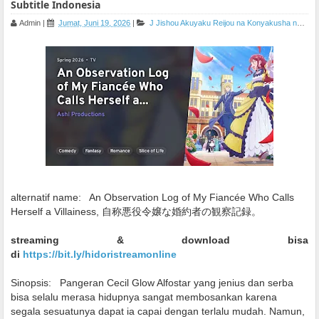
Subtitle Indonesia
Admin
|
Jumat, Juni 19, 2026
|
J
Jishou Akuyaku Reijou na Konyakusha no Kansatsu Kiroku
alternatif name:
An Observation Log of My Fiancée Who Calls
Herself a Villainess, 自称悪役令嬢な婚約者の観察記録。
streaming & download bisa
di
https://bit.ly/hidoristreamonline
Sinopsis:
Pangeran Cecil Glow Alfostar yang jenius dan serba
bisa selalu merasa hidupnya sangat membosankan karena
segala sesuatunya dapat ia capai dengan terlalu mudah. Namun,