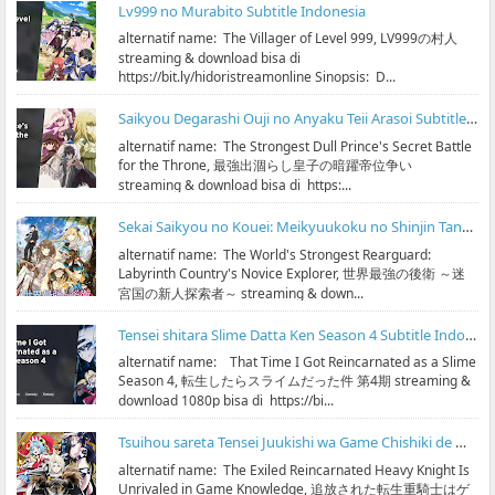
Lv999 no Murabito Subtitle Indonesia
alternatif name: The Villager of Level 999, LV999の村人
streaming & download bisa di
https://bit.ly/hidoristreamonline Sinopsis: D...
Saikyou Degarashi Ouji no Anyaku Teii Arasoi Subtitle Indonesia
alternatif name: The Strongest Dull Prince's Secret Battle
for the Throne, 最強出涸らし皇子の暗躍帝位争い
streaming & download bisa di https:...
Sekai Saikyou no Kouei: Meikyuukoku no Shinjin Tansakusha Subtitle Indonesia
alternatif name: The World's Strongest Rearguard:
Labyrinth Country's Novice Explorer, 世界最強の後衛 ～迷
宮国の新人探索者～ streaming & down...
Tensei shitara Slime Datta Ken Season 4 Subtitle Indonesia
alternatif name: That Time I Got Reincarnated as a Slime
Season 4, 転生したらスライムだった件 第4期 streaming &
download 1080p bisa di https://bi...
Tsuihou sareta Tensei Juukishi wa Game Chishiki de Musou suru Subtitle Indonesia
alternatif name: The Exiled Reincarnated Heavy Knight Is
Unrivaled in Game Knowledge, 追放された転生重騎士はゲ