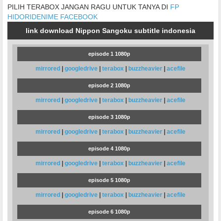
PILIH TERABOX JANGAN RAGU UNTUK TANYA DI
FP
HIDORIDENIME FACEBOOK
link download Nippon Sangoku subtitle indonesia
episode 1 1080p
mirrored
|
googledrive
|
terabox
|
buzzheavier
|
acefile
episode 2 1080p
mirrored
|
googledrive
|
terabox
|
buzzheavier
|
acefile
episode 3 1080p
mirrored
|
googledrive
|
terabox
|
buzzheavier
|
acefile
episode 4 1080p
mirrored
|
googledrive
|
terabox
|
buzzheavier
|
acefile
episode 5 1080p
mirrored
|
googledrive
|
terabox
|
buzzheavier
|
acefile
episode 6 1080p