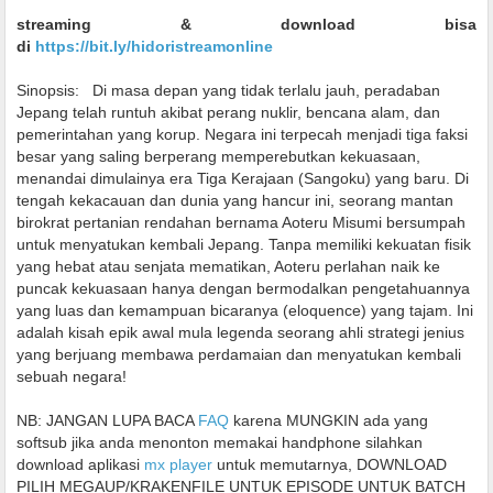
streaming & download bisa
di
https://bit.ly/hidoristreamonline
Sinopsis:
Di masa depan yang tidak terlalu jauh, peradaban
Jepang telah runtuh akibat perang nuklir, bencana alam, dan
pemerintahan yang korup. Negara ini terpecah menjadi tiga faksi
besar yang saling berperang memperebutkan kekuasaan,
menandai dimulainya era Tiga Kerajaan (Sangoku) yang baru. Di
tengah kekacauan dan dunia yang hancur ini, seorang mantan
birokrat pertanian rendahan bernama Aoteru Misumi bersumpah
untuk menyatukan kembali Jepang. Tanpa memiliki kekuatan fisik
yang hebat atau senjata mematikan, Aoteru perlahan naik ke
puncak kekuasaan hanya dengan bermodalkan pengetahuannya
yang luas dan kemampuan bicaranya (eloquence) yang tajam. Ini
adalah kisah epik awal mula legenda seorang ahli strategi jenius
yang berjuang membawa perdamaian dan menyatukan kembali
sebuah negara!
NB: JANGAN LUPA BACA
FAQ
karena MUNGKIN ada yang
softsub jika anda menonton memakai handphone silahkan
download aplikasi
mx player
untuk memutarnya, DOWNLOAD
PILIH MEGAUP/KRAKENFILE UNTUK EPISODE UNTUK BATCH