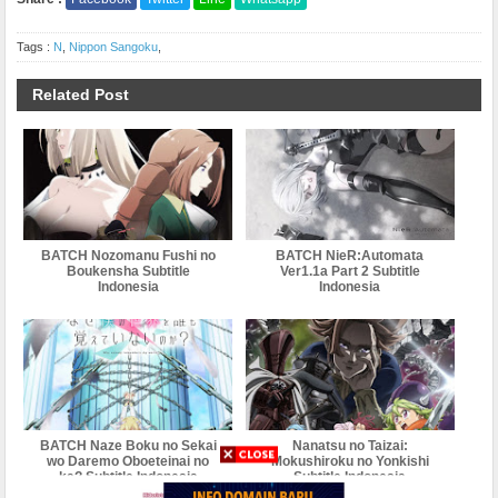
Tags :
N
,
Nippon Sangoku
,
Related Post
BATCH Nozomanu Fushi no
BATCH NieR:Automata
Boukensha Subtitle
Ver1.1a Part 2 Subtitle
Indonesia
Indonesia
BATCH Naze Boku no Sekai
Nanatsu no Taizai:
wo Daremo Oboeteinai no
Mokushiroku no Yonkishi
ka? Subtitle Indonesia
Subtitle Indonesia