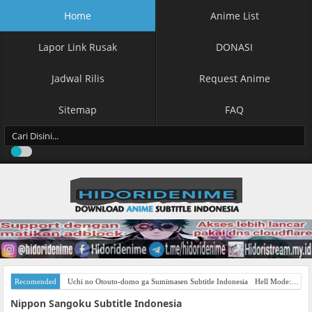
Home
Anime List
Lapor Link Rusak
DONASI
Jadwal Rilis
Request Anime
Sitemap
FAQ
Recomended
Uchi no Otouto-domo ga Sumimasen Subtitle Indonesia
Hell Mode: Yarikomizuki no Gamer wa Hai Settei no Isekai de Musou suru Season 2 Subtitle Indonesia
Nippon Sangoku Subtitle Indonesia