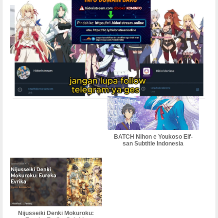
NieR Automata Ver1.1a
Niwatori Fighter Subtitle
subtitle indonesia English
Indonesia
Malaysia Vietnam thailand
softsub multi sub
BATCH Nihon e Youkoso Elf-
san Subtitle Indonesia
Nijusseiki Denki Mokuroku: