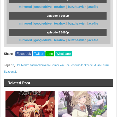
mirrored
|
googledrive
|
terabox
|
buzzheavier
|
acefile
episode 4 1080p
mirrored
|
googledrive
|
terabox
|
buzzheavier
|
acefile
episode 5 1080p
mirrored
|
googledrive
|
terabox
|
buzzheavier
|
acefile
Share :
Facebook
Twitter
Line
Whatsapp
Tags :
h
,
Hell Mode: Yarikomizuki no Gamer wa Hai Settei no Isekai de Musou suru
Season 2
,
Related Post