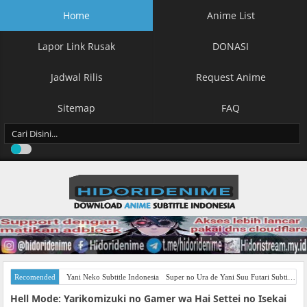
Home
Anime List
Lapor Link Rusak
DONASI
Jadwal Rilis
Request Anime
Sitemap
FAQ
Recomended
Yani Neko Subtitle Indonesia
Super no Ura de Yani Suu Futari Subtitle Indonesia
Hell Mode: Yarikomizuki no Gamer wa Hai Settei no Isekai