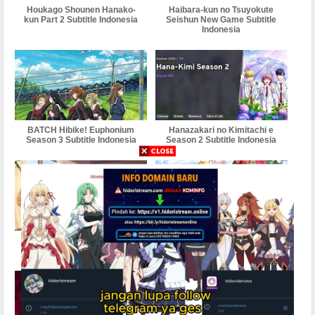
Houkago Shounen Hanako-
Haibara-kun no Tsuyokute
kun Part 2 Subtitle Indonesia
Seishun New Game Subtitle
Indonesia
BATCH Hibike! Euphonium
Hanazakari no Kimitachi e
Season 3 Subtitle Indonesia
Season 2 Subtitle Indonesia
BATCH Hana wa Saku Shura
BATCH Highspeed Etoile
no Gotoku Subtitle Indonesia
Subtitle Indonesia