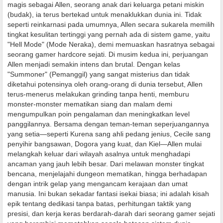
magis sebagai Allen, seorang anak dari keluarga petani miskin
(budak), ia terus bertekad untuk menaklukkan dunia ini. Tidak
seperti reinkarnasi pada umumnya, Allen secara sukarela memilih
tingkat kesulitan tertinggi yang pernah ada di sistem game, yaitu
"Hell Mode" (Mode Neraka), demi memuaskan hasratnya sebagai
seorang gamer hardcore sejati. Di musim kedua ini, perjuangan
Allen menjadi semakin intens dan brutal. Dengan kelas
"Summoner" (Pemanggil) yang sangat misterius dan tidak
diketahui potensinya oleh orang-orang di dunia tersebut, Allen
terus-menerus melakukan grinding tanpa henti, memburu
monster-monster mematikan siang dan malam demi
mengumpulkan poin pengalaman dan meningkatkan level
panggilannya. Bersama dengan teman-teman seperjuangannya
yang setia—seperti Kurena sang ahli pedang jenius, Cecile sang
penyihir bangsawan, Dogora yang kuat, dan Kiel—Allen mulai
melangkah keluar dari wilayah asalnya untuk menghadapi
ancaman yang jauh lebih besar. Dari melawan monster tingkat
bencana, menjelajahi dungeon mematikan, hingga berhadapan
dengan intrik gelap yang mengancam kerajaan dan umat
manusia. Ini bukan sekadar fantasi isekai biasa; ini adalah kisah
epik tentang dedikasi tanpa batas, perhitungan taktik yang
presisi, dan kerja keras berdarah-darah dari seorang gamer sejati