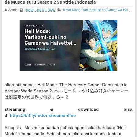
de Musou suru Season 2 Subtitle Indonesia
Admin
|
Jumat, Juli 31, 2026
|
h
Hell Mode: Yarikomizuki no Gamer wa Hai Settei no Isekai de Musou suru Season 2
alternatif name:
Hell Mode: The Hardcore Gamer Dominates in
Another World Season 2, ヘルモード ～やり込み好きのゲーマー
は廃設定の異世界で無双する～ 2
streaming & download bisa
di
https://bit.ly/hidoristreamonline
Sinopsis:
Musim kedua dari petualangan isekai hardcore "Hell
Mode" kembali hadir! Setelah bereinkarnasi ke dunia fantasi