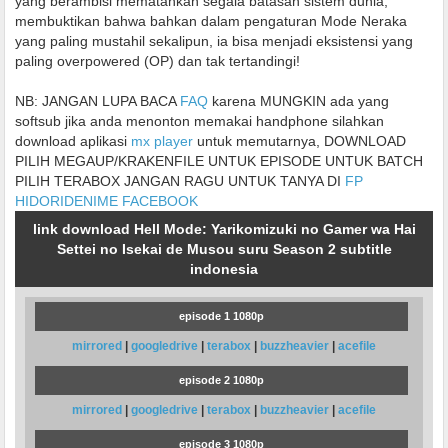
yang berambisi mematahkan segala batasan sistem dunia,
membuktikan bahwa bahkan dalam pengaturan Mode Neraka
yang paling mustahil sekalipun, ia bisa menjadi eksistensi yang
paling overpowered (OP) dan tak tertandingi!
NB: JANGAN LUPA BACA
FAQ
karena MUNGKIN ada yang
softsub jika anda menonton memakai handphone silahkan
download aplikasi
mx player
untuk memutarnya, DOWNLOAD
PILIH MEGAUP/KRAKENFILE UNTUK EPISODE UNTUK BATCH
PILIH TERABOX JANGAN RAGU UNTUK TANYA DI
FP
HIDORIDENIME FACEBOOK
link download Hell Mode: Yarikomizuki no Gamer wa Hai
Settei no Isekai de Musou suru Season 2 subtitle
indonesia
episode 1 1080p
mirrored
|
googledrive
|
terabox
|
buzzheavier
|
acefile
episode 2 1080p
mirrored
|
googledrive
|
terabox
|
buzzheavier
|
acefile
episode 3 1080p