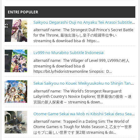
ENTRI POPULER
Saikyou Degarashi Ouji no Anyaku Teii Arasoi Subtitle Indonesia
alternatif name: The Strongest Dull Prince's Secret Battle
for the Throne, 最強出涸らし皇子の暗躍帝位争い
streaming & download bisa di https:...
Lv999 no Murabito Subtitle Indonesia
alternatif name: The Villager of Level 999, LV999の村人
streaming & download bisa di
https://bit.ly/hidoristreamonline Sinopsis: D...
Sekai Saikyou no Kouei: Meikyuukoku no Shinjin Tansakusha Subtitle Indonesia
alternatif name: The World's Strongest Rearguard:
Labyrinth Country's Novice Explorer, 世界最強の後衛 ～迷
宮国の新人探索者～ streaming & down...
Otome Game Sekai wa Mob ni Kibishii Sekai desu Season 2 Subtitle Indonesia
alternatif name: Trapped in a Dating Sim: The World of
Otome Games is Tough for Mobs Season 2, 乙女ゲー世界
はモブに厳しい世界です 第2期 streaming & do...