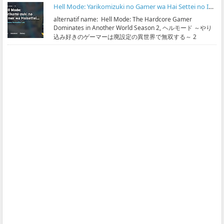
Hell Mode: Yarikomizuki no Gamer wa Hai Settei no Isekai de Musou suru Season 2 Subtitle Indonesia
alternatif name: Hell Mode: The Hardcore Gamer
Dominates in Another World Season 2, ヘルモード ～やり
込み好きのゲーマーは廃設定の異世界で無双する～ 2
streaming & ...