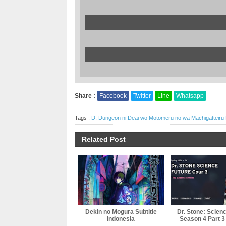
Share :
Facebook
Twitter
Line
Whatsapp
Tags :
D
,
Dungeon ni Deai wo Motomeru no wa Machigatteiru 
Related Post
Dekin no Mogura Subtitle
Dr. Stone: Scien
Indonesia
Season 4 Part 3 
Indonesi