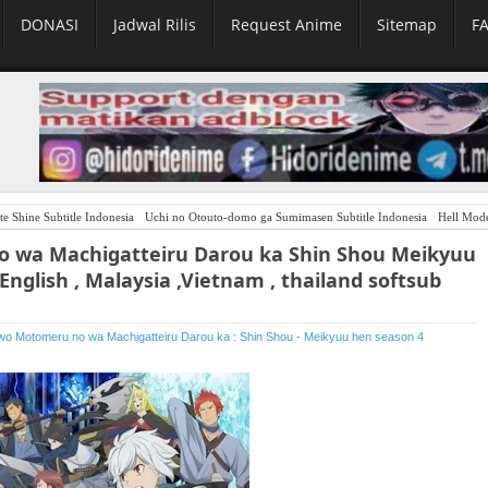
DONASI
Jadwal Rilis
Request Anime
Sitemap
F
te Shine Subtitle Indonesia
Uchi no Otouto-domo ga Sumimasen Subtitle Indonesia
Hell Mode: Ya
 wa Machigatteiru Darou ka Shin Shou Meikyuu
English , Malaysia ,Vietnam , thailand softsub
wo Motomeru no wa Machigatteiru Darou ka : Shin Shou - Meikyuu hen season 4