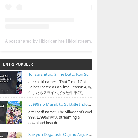
A post shared by Hidoridenime Hidoristream (@hidoridenime)
ENTRI POPULER
Tensei shitara Slime Datta Ken Season 4 Subtitle Indonesia
alternatif name: That Time I Got
Reincarnated as a Slime Season 4, 転
生したらスライムだった件 第4期
streaming & download 1080p bisa di
https://bi...
Lv999 no Murabito Subtitle Indonesia
alternatif name: The Villager of Level
999, LV999の村人 streaming &
download bisa di
https://bit.ly/hidoristreamonline
Sinopsis: D...
Saikyou Degarashi Ouji no Anyaku Teii Arasoi Subtitle Indonesia