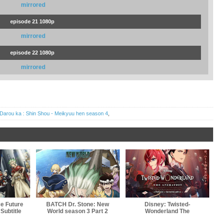
mirrored
episode 21 1080p
mirrored
episode 22 1080p
mirrored
Darou ka : Shin Shou - Meikyuu hen season 4
,
ce Future
BATCH Dr. Stone: New
Disney: Twisted-
Subtitle
World season 3 Part 2
Wonderland The
a
Subtitle Indonesia
Animation - Episode of