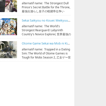
alternatif name: The Strongest Dull
Prince's Secret Battle for the Throne,
最強出涸らし皇子の暗躍帝位争い
streaming & download bisa di
https:...
Sekai Saikyou no Kouei: Meikyuukoku no Shinjin Tansakusha Subtitle Indonesia
alternatif name: The World's
Strongest Rearguard: Labyrinth
Country's Novice Explorer, 世界最強の
後衛 ～迷宮国の新人探索者～
streaming & down...
Otome Game Sekai wa Mob ni Kibishii Sekai desu Season 2 Subtitle Indonesia
alternatif name: Trapped in a Dating
Sim: The World of Otome Games is
Tough for Mobs Season 2, 乙女ゲー世
界はモブに厳しい世界です 第2期
streaming & do...