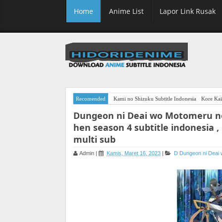
Home
Anime List
Lapor Link Rusak
Recomended
Kami no Shizuku Subtitle Indonesia
Kore Kai
Dungeon ni Deai wo Motomeru no
hen season 4 subtitle indonesia , 
multi sub
Admin
|
Kamis, Maret 16, 2023
|
D
Dungeon ni Deai 