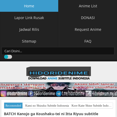
Home
Anime List
Lapor Link Rusak
DONASI
Jadwal Rilis
Request Anime
Sitemap
FAQ
Recomended
Kami no Shizuku Subtitle Indonesia
Kore Kaite Shine Subtitle Indonesia
BATCH Kanojo ga Koushaku-tei ni Itta Riyuu subtitle