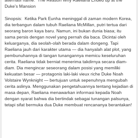
alternatif name:
The Reason Why Raeliana Ended up at the
Duke's Mansion
Sinopsis:
Ketika Park Eunha meninggal di zaman modern Korea,
dia terbangun dalam tubuh Raeliana McMillan, putri tertua dari
seorang baron kaya baru. Namun, ini bukan dunia biasa; itu
sama persis dengan novel yang pernah dia baca. Dicintai oleh
keluarganya, dia seolah-olah berada dalam dongeng. Tapi
Raeliana jauh dari karakter utama — dia hanyalah alat plot, yang
pembunuhannya di tangan tunangannya memicu keseluruhan
cerita. Raeliana tidak berniat menerima takdirnya secara diam-
diam. Dia mengincar seseorang dalam posisi yang memiliki
kekuatan besar — ​​protagonis laki-laki vieux riche Duke Noah
Volstaire Wynknight — bertujuan untuk sepenuhnya mengubah
cerita aslinya. Menggunakan pengetahuannya tentang kejadian di
masa depan, Raeliana menawarkan informasi kepada Noah
dengan syarat bahwa dia bertindak sebagai tunangan palsunya,
tetapi sifat bermuka dua Duke membuat rencananya berantakan!