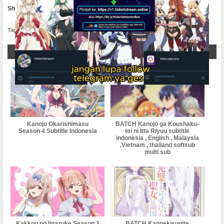
Share :
Facebook
Twitter
Line
Whatsapp
Tags :
K
,
Kanojo ga Koushaku-tei ni Itta Riyuu
,
Related Post
Kanojo Okarishimasu
BATCH Kanojo ga Koushaku-
Season 4 Subtitle Indonesia
tei ni Itta Riyuu subtitle
indonesia , English , Malaysia
,Vietnam , thailand softsub
multi sub
Kakkou no Iinazuke Season 2
BATCH Kanpekisugite