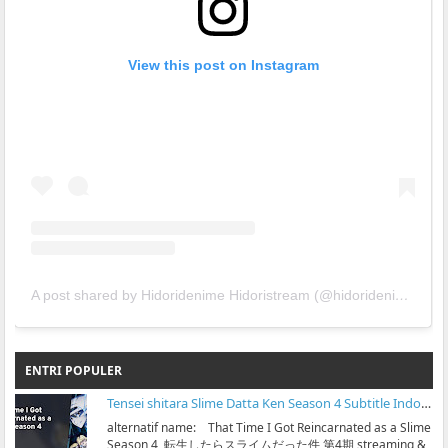
View this post on Instagram
A post shared by Hidoridenime Hidoristream (@hidoridenime)
ENTRI POPULER
Tensei shitara Slime Datta Ken Season 4 Subtitle Indonesia
alternatif name: That Time I Got Reincarnated as a Slime
Season 4, 転生したらスライムだった件 第4期 streaming &