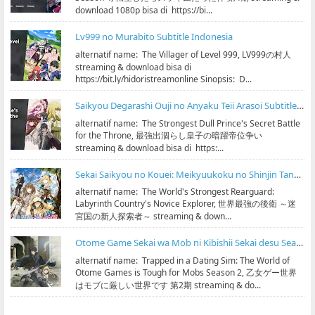
download 1080p bisa di https://bi...
Lv999 no Murabito Subtitle Indonesia
alternatif name: The Villager of Level 999, LV999の村人
streaming & download bisa di
https://bit.ly/hidoristreamonline Sinopsis: D...
Saikyou Degarashi Ouji no Anyaku Teii Arasoi Subtitle Indonesia
alternatif name: The Strongest Dull Prince's Secret Battle
for the Throne, 最強出涸らし皇子の暗躍帝位争い
streaming & download bisa di https:...
Sekai Saikyou no Kouei: Meikyuukoku no Shinjin Tansakusha Subtitle Indonesia
alternatif name: The World's Strongest Rearguard:
Labyrinth Country's Novice Explorer, 世界最強の後衛 ～迷
宮国の新人探索者～ streaming & down...
Otome Game Sekai wa Mob ni Kibishii Sekai desu Season 2 Subtitle Indonesia
alternatif name: Trapped in a Dating Sim: The World of
Otome Games is Tough for Mobs Season 2, 乙女ゲー世界
はモブに厳しい世界です 第2期 streaming & do...