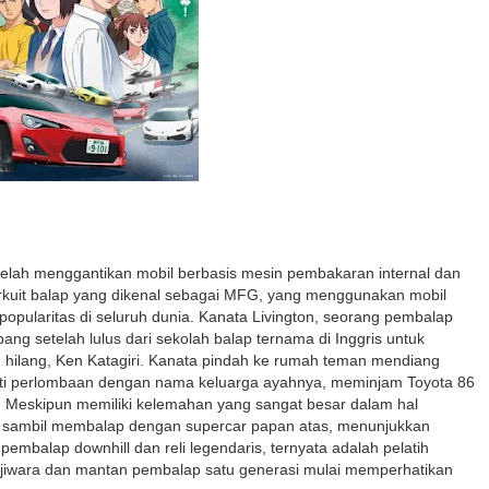
ng telah menggantikan mobil berbasis mesin pembakaran internal dan
rkuit balap yang dikenal sebagai MFG, yang menggunakan mobil
popularitas di seluruh dunia. Kanata Livington, seorang pembalap
ang setelah lulus dari sekolah balap ternama di Inggris untuk
ilang, Ken Katagiri. Kanata pindah ke rumah teman mendiang
i perlombaan dengan nama keluarga ayahnya, meminjam Toyota 86
. Meskipun memiliki kelemahan yang sangat besar dalam hal
ar sambil membalap dengan supercar papan atas, menunjukkan
embalap downhill dan reli legendaris, ternyata adalah pelatih
iwara dan mantan pembalap satu generasi mulai memperhatikan