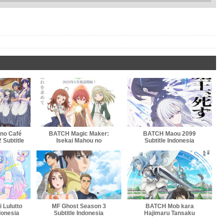
no Café
BATCH Magic Maker:
BATCH Maou 2099
 Subtitle
Isekai Mahou no
Subtitle Indonesia
a
Tsukurikata Subtitle
Indonesia
 Lulutto
MF Ghost Season 3
BATCH Mob kara
ndonesia
Subtitle Indonesia
Hajimaru Tansaku
Eiyuutan Subtitle