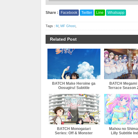
Share :
Facebook
Twitter
Line
Whatsapp
Tags :
M
,
MF Ghost
,
Related Post
BATCH Make Heroine ga
BATCH Megami 
Oosugiru! Subtitle
Terrace Season 2
Indonesia
Indonesi
BATCH Monogatari
Mahou no Shimai
Series: Off & Monster
Lilly Subtitle I
Season Subtitle Indonesia