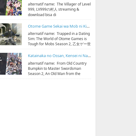
alternatif name: The Villager of Level
999, LV999の村人 streaming &
download bisa di
https://bit.ly/hidoristreamonline
Sinopsis: D...
Otome Game Sekai wa Mob ni Kibishii Sekai desu Season 2 Subtitle Indonesia
alternatif name: Trapped in a Dating
Sim: The World of Otome Games is
Tough for Mobs Season 2, 乙女ゲー世
界はモブに厳しい世界です 第2期
streaming & do...
Katainaka no Ossan, Kensei ni Naru Season 2 Subtitle Indonesia
alternatif name: From Old Country
Bumpkin to Master Swordsman
Season 2, An Old Man from the
Countryside Becomes a Sword Saint
Season 2,...