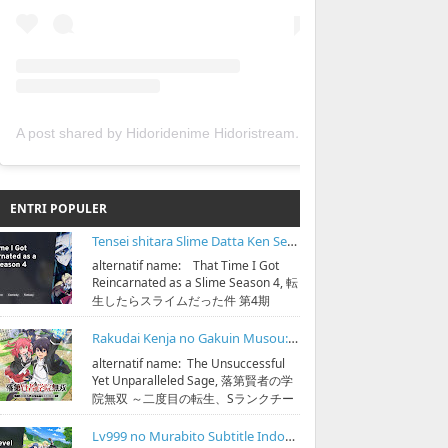
A post shared by Hidoridenime Hidoristream (@hidoridenime)
ENTRI POPULER
Tensei shitara Slime Datta Ken Season 4 Subtitle Indonesia
alternatif name: That Time I Got
Reincarnated as a Slime Season 4, 転
生したらスライムだった件 第4期
streaming & download 1080p bisa di
https://bi...
Rakudai Kenja no Gakuin Musou: Nidome no Tensei, S-Rank Cheat Majutsushi Boukenroku Subtitle Indonesia
alternatif name: The Unsuccessful
Yet Unparalleled Sage, 落第賢者の学
院無双 ～二度目の転生、Sランクチー
ト魔術師冒険録～ streaming &
download 1080p bisa di https...
Lv999 no Murabito Subtitle Indonesia