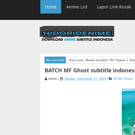
Home
Anime List
Lapor Link Rusak
Recomended
Azur Lane: Bisoku Zenshin! Ni!! Season 2 Subt
BATCH MF Ghost subtitle indones
Admin
|
Minggu, Desember 17, 2023
|
M
MF Ghost