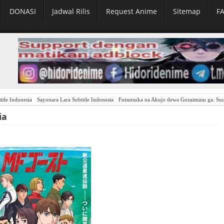
DONASI
Jadwal Rilis
Request Anime
Sitemap
F
itle Indonesia
Sayonara Lara Subtitle Indonesia
Futsutsuka na Akujo dewa Gozaimasu ga: Suu
ia