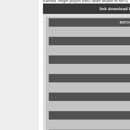
Kanata. Angin puyuh baru akan terjadi di MFG.
link download 
BATCH 