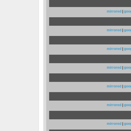
mirrored
|
goo
mirrored
|
goo
mirrored
|
goo
mirrored
|
goo
mirrored
|
goo
mirrored
|
goo
mirrored
|
goo