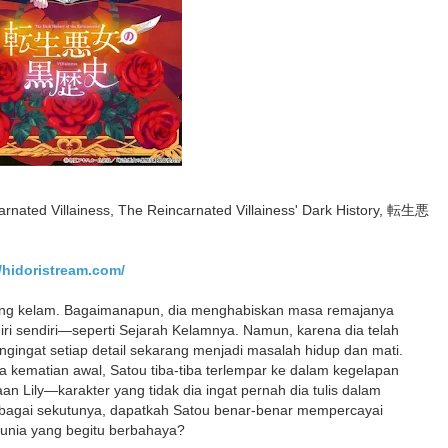
arnated Villainess, The Reincarnated Villainess' Dark History, 転生悪
//hidoristream.com/
ang kelam. Bagaimanapun, dia menghabiskan masa remajanya
iri sendiri—seperti Sejarah Kelamnya. Namun, karena dia telah
ngingat setiap detail sekarang menjadi masalah hidup dan mati.
 kematian awal, Satou tiba-tiba terlempar ke dalam kegelapan
aan Lily—karakter yang tidak dia ingat pernah dia tulis dalam
ebagai sekutunya, dapatkah Satou benar-benar mempercayai
i dunia yang begitu berbahaya?