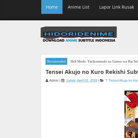
Home
Anime List
Lapor Link Rusak
Recomended
Hell Mode: Yarikomizuki no Gamer wa Hai Sett
Tensei Akujo no Kuro Rekishi Sub
Admin
|
Jumat, April 03, 2026
|
T
Tensei Akujo no Ku