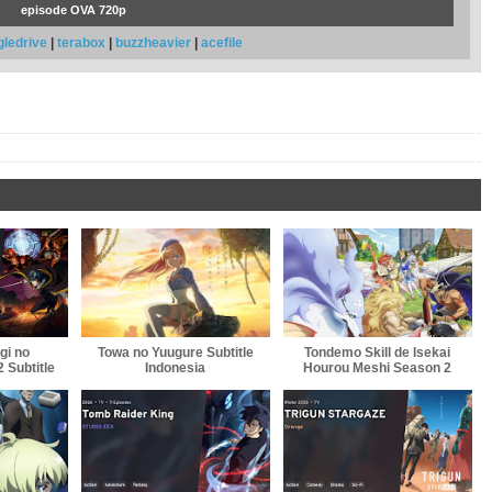
episode OVA 720p
gledrive
|
terabox
|
buzzheavier
|
acefile
gi no
Towa no Yuugure Subtitle
Tondemo Skill de Isekai
 Subtitle
Indonesia
Hourou Meshi Season 2
a
Subtitle Indonesia