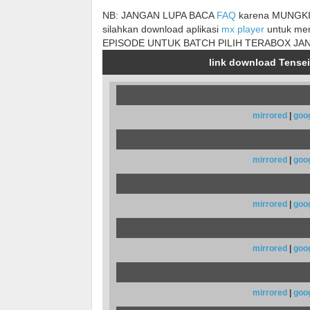
NB: JANGAN LUPA BACA
FAQ
karena MUNGKIN
silahkan download aplikasi
mx player
untuk me
EPISODE UNTUK BATCH PILIH TERABOX JA
link download Tensei
mirrored
|
goo
mirrored
|
goo
mirrored
|
goo
mirrored
|
goo
mirrored
|
goo