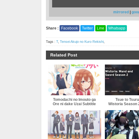
mirrored
|
goo
Share :
Facebook
Twitter
Line
Whatsapp
Tags :
T
,
Tensei Akujo no Kuro Rekishi
,
Related Post
Tomodachi no Imouto ga
Tsue to Tsuru
Ore ni dake Uzai Subtitle
Wistoria Season 2
Indonesia
Indonesi