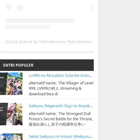
A post shared by Hidoridenime Hidoristream (@hidoridenime)
ENTRI POPULER
Lv999 no Murabito Subtitle Indonesia
alternatif name: The Villager of Level
999, LV999の村人 streaming &
download bisa di
https://bit.ly/hidoristreamonline
Sinopsis: D...
Saikyou Degarashi Ouji no Anyaku Teii Arasoi Subtitle Indonesia
alternatif name: The Strongest Dull
Prince's Secret Battle for the Throne,
最強出涸らし皇子の暗躍帝位争い
streaming & download bisa di
https:...
Sekai Saikyou no Kouei: Meikyuukoku no Shinjin Tansakusha Subtitle Indonesia