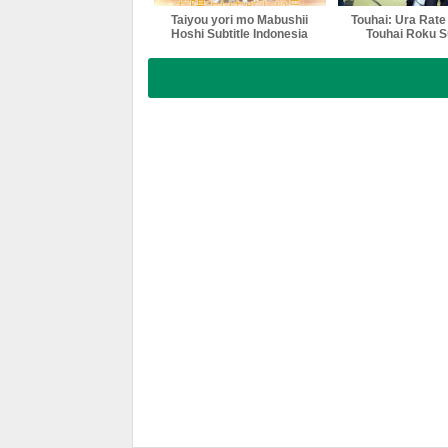
Taiyou yori mo Mabushii
Touhai: Ura Rat
Hoshi Subtitle Indonesia
Touhai Roku Su
Indonesi