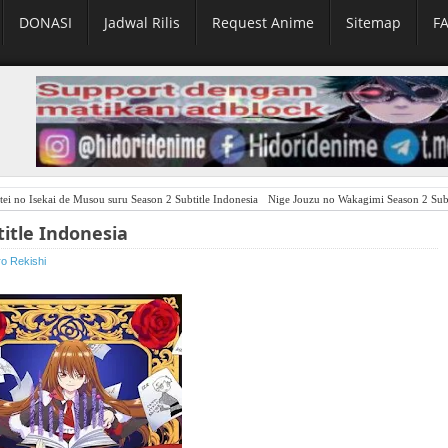
DONASI
Jadwal Rilis
Request Anime
Sitemap
F
ei no Isekai de Musou suru Season 2 Subtitle Indonesia
Nige Jouzu no Wakagimi Season 2 Subt
title Indonesia
ro Rekishi