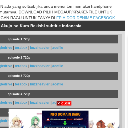
 ada yang softsub jika anda menonton memakai handphone
mutarnya, DOWNLOAD PILIH MEGAUP/KRAKENFILE UNTUK
NGAN RAGU UNTUK TANYA DI
FP HIDORIDENIME FACEBOOK
 Akujo no Kuro Rekishi subtitle indonesia
episode 1 720p
gledrive
|
terabox
|
buzzheavier
|
acefile
episode 2 720p
gledrive
|
terabox
|
buzzheavier
|
acefile
episode 3 720p
gledrive
|
terabox
|
buzzheavier
|
acefile
episode 4 720p
gledrive
|
terabox
|
buzzheavier
|
acefile
episode 5 720p
gledrive
|
terabox
|
buzzheavier
|
acefile