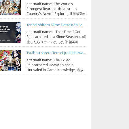
alternatif name: The World's
Strongest Rearguard: Labyrinth
Country's Novice Explorer, 世界最強の
後衛 ～迷宮国の新人探索者～
streaming & down...
Tensei shitara Slime Datta Ken Season 4 Subtitle Indonesia
alternatif name: That Time I Got
Reincarnated as a Slime Season 4, 転
生したらスライムだった件 第4期
streaming & download 1080p bisa di
https://bi...
Tsuihou sareta Tensei Juukishi wa Game Chishiki de Musou suru Subtitle Indonesia
alternatif name: The Exiled
Reincarnated Heavy Knight Is
Unrivaled in Game Knowledge, 追放
された転生重騎士はゲーム知識で無双
する streaming & download 10...