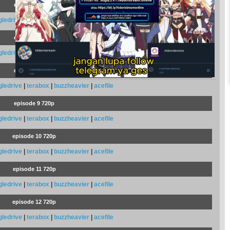
episode 6 720p
gledrive
|
terabox
|
buzzheavier
|
acefile
episode 7 720p
gledrive
|
terabox
|
buzzheavier
|
acefile
episode 8 720p
gledrive
|
terabox
|
buzzheavier
|
acefile
episode 9 720p
gledrive
|
terabox
|
buzzheavier
|
acefile
episode 10 720p
gledrive
|
terabox
|
buzzheavier
|
acefile
episode 11 720p
gledrive
|
terabox
|
buzzheavier
|
acefile
episode 12 720p
gledrive
|
terabox
|
buzzheavier
|
acefile