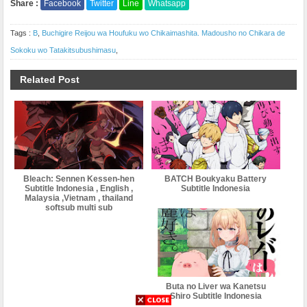
Share :
Facebook
Twitter
Line
Whatsapp
Tags :
B
,
Buchigire Reijou wa Houfuku wo Chikaimashita. Madousho no Chikara de
Sokoku wo Tatakitsubushimasu
,
Related Post
Bleach: Sennen Kessen-hen
BATCH Boukyaku Battery
Subtitle Indonesia , English ,
Subtitle Indonesia
Malaysia ,Vietnam , thailand
softsub multi sub
Buta no Liver wa Kanetsu
Shiro Subtitle Indonesia