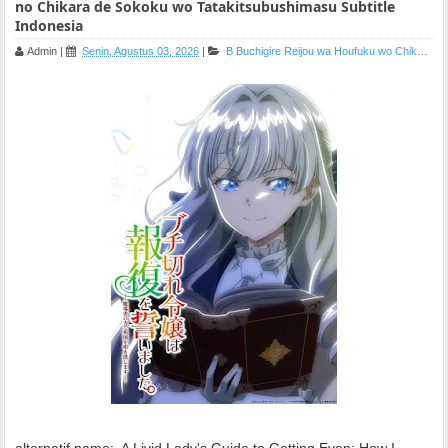
no Chikara de Sokoku wo Tatakitsubushimasu Subtitle
Indonesia
Admin
|
Senin, Agustus 03, 2026
|
B
Buchigire Reijou wa Houfuku wo Chikaimashita. Madousho no Chikara de Sokoku wo Tatakitsubushimasu