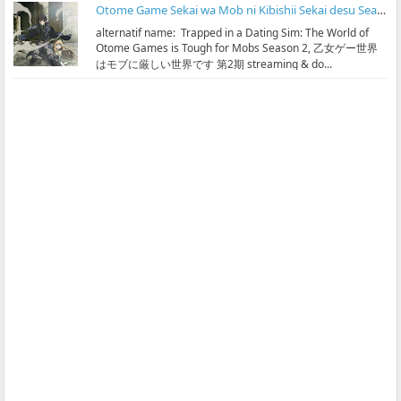
Otome Game Sekai wa Mob ni Kibishii Sekai desu Season 2 Subtitle Indonesia
alternatif name: Trapped in a Dating Sim: The World of
Otome Games is Tough for Mobs Season 2, 乙女ゲー世界
はモブに厳しい世界です 第2期 streaming & do...