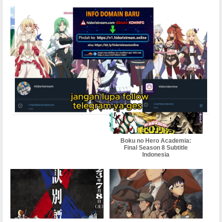
BATCH Botsuraku Yotei no
Black Torch Subtitle
Kizoku dakedo Hima Datta
Indonesia
kara Mahou wo
Kiwametemita Subtitle
Indonesia
Boku no Hero Academia:
Final Season 8 Subtitle
Indonesia