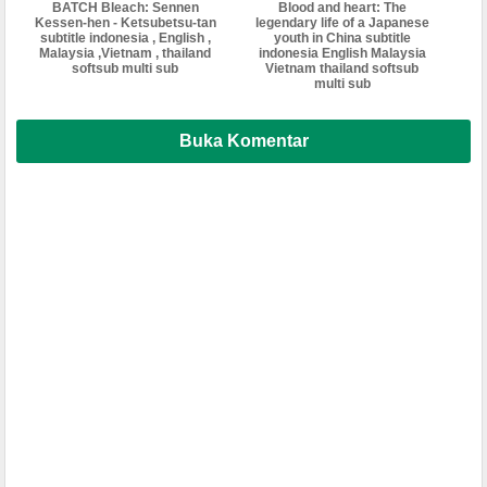
BATCH Bleach: Sennen
Blood and heart: The
Kessen-hen - Ketsubetsu-tan
legendary life of a Japanese
subtitle indonesia , English ,
youth in China subtitle
Malaysia ,Vietnam , thailand
indonesia English Malaysia
softsub multi sub
Vietnam thailand softsub
multi sub
Buka Komentar