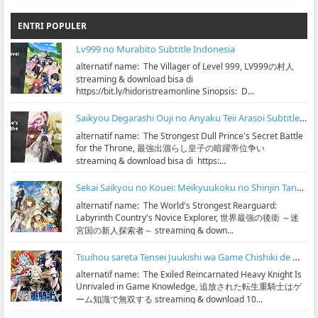
ENTRI POPULER
Lv999 no Murabito Subtitle Indonesia
alternatif name: The Villager of Level 999, LV999の村人
streaming & download bisa di
https://bit.ly/hidoristreamonline Sinopsis: D...
Saikyou Degarashi Ouji no Anyaku Teii Arasoi Subtitle Indonesia
alternatif name: The Strongest Dull Prince's Secret Battle
for the Throne, 最強出涸らし皇子の暗躍帝位争い
streaming & download bisa di https:...
Sekai Saikyou no Kouei: Meikyuukoku no Shinjin Tansakusha Subtitle Indonesia
alternatif name: The World's Strongest Rearguard:
Labyrinth Country's Novice Explorer, 世界最強の後衛 ～迷
宮国の新人探索者～ streaming & down...
Tsuihou sareta Tensei Juukishi wa Game Chishiki de Musou suru Subtitle Indonesia
alternatif name: The Exiled Reincarnated Heavy Knight Is
Unrivaled in Game Knowledge, 追放された転生重騎士はゲ
ーム知識で無双する streaming & download 10...