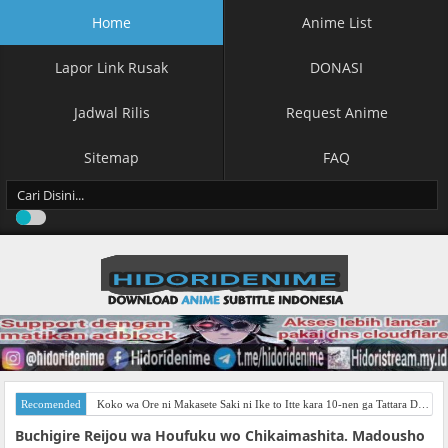
Home
Anime List
Lapor Link Rusak
DONASI
Jadwal Rilis
Request Anime
Sitemap
FAQ
Recomended
Koko wa Ore ni Makasete Saki ni Ike to Itte kara 10-nen ga Tattara Densetsu ni Natteita Subtitle Indonesia
Buchigire Reijou wa Houfuku wo Chikaimashita. Madousho