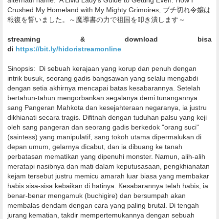
alternatif name:
A Livid Lady's Guide to Getting Even: How I
Crushed My Homeland with My Mighty Grimoires, ブチ切れ令嬢は
報復を誓いました。～魔導書の力で祖国を叩き潰します～
streaming & download bisa
di
https://bit.ly/hidoristreamonline
Sinopsis:
Di sebuah kerajaan yang korup dan penuh dengan
intrik busuk, seorang gadis bangsawan yang selalu mengabdi
dengan setia akhirnya mencapai batas kesabarannya. Setelah
bertahun-tahun mengorbankan segalanya demi tunangannya
sang Pangeran Mahkota dan kesejahteraan negaranya, ia justru
dikhianati secara tragis. Difitnah dengan tuduhan palsu yang keji
oleh sang pangeran dan seorang gadis berkedok "orang suci"
(saintess) yang manipulatif, sang tokoh utama dipermalukan di
depan umum, gelarnya dicabut, dan ia dibuang ke tanah
perbatasan mematikan yang dipenuhi monster. Namun, alih-alih
meratapi nasibnya dan mati dalam keputusasaan, pengkhianatan
kejam tersebut justru memicu amarah luar biasa yang membakar
habis sisa-sisa kebaikan di hatinya. Kesabarannya telah habis, ia
benar-benar mengamuk (buchigire) dan bersumpah akan
membalas dendam dengan cara yang paling brutal. Di tengah
jurang kematian, takdir mempertemukannya dengan sebuah