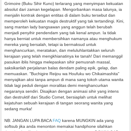
Grimoire (Buku Sihir Kuno) terlarang yang menyimpan kekuatan
absolut dari zaman kegelapan. Mengorbankan masa lalunya, ia
menjalin kontrak dengan entitas di dalam buku tersebut dan
memperoleh kekuatan magis destruktif yang tak tertandingi. Kini,
sang mantan lady bangsawan yang anggun telah berubah
menjadi penyihir pendendam yang tak kenal ampun. Ia tidak
hanya berniat untuk membersihkan namanya atau menghukum
mereka yang bersalah, tetapi ia bermaksud untuk
menghancurkan, meratakan, dan meluluhlantakkan seluruh
kerajaan yang telah mengkhianatinya ke tanah! Dari memanggil
pasukan iblis hingga melepaskan sihir pemusnah massal,
saksikanlah perjalanan balas dendam paling epik, gelap, dan
memuaskan. "Buchigire Reijou wa Houfuku wo Chikaimashita"
menyajikan aksi tanpa ampun di mana sang tokoh utama wanita
tidak lagi peduli dengan moralitas demi menghancurkan
negaranya sendiri. Disajikan dengan animasi sihir yang intens
dan destruktif dari Studio Comet, bersiaplah untuk melihat
kejatuhan sebuah kerajaan di tangan seorang wanita yang
sedang murka!
NB: JANGAN LUPA BACA
FAQ
karena MUNGKIN ada yang
softsub jika anda menonton memakai handphone silahkan