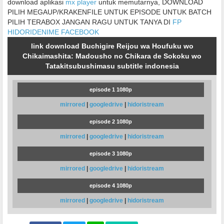
download aplikasi
mx player
untuk memutarnya, DOWNLOAD
PILIH MEGAUP/KRAKENFILE UNTUK EPISODE UNTUK BATCH
PILIH TERABOX JANGAN RAGU UNTUK TANYA DI
FP
HIDORIDENIME FACEBOOK
link download Buchigire Reijou wa Houfuku wo
Chikaimashita: Madousho no Chikara de Sokoku wo
Tatakitsubushimasu subtitle indonesia
episode 1 1080p
mirrored
|
googledrive
|
hidoristream
episode 2 1080p
mirrored
|
googledrive
|
hidoristream
episode 3 1080p
mirrored
|
googledrive
|
hidoristream
episode 4 1080p
mirrored
|
googledrive
|
hidoristream